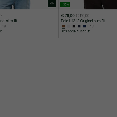
- 30%
0
€ 76,00
€ 110,00
Prix
Prix
nal slim fit
Polo L.12.12 Original slim fit
après
original
+ 48
+ 48
réduction
avant
LE
PERSONNALISABLE
:
réduction
€
:
76,00
€
110,00