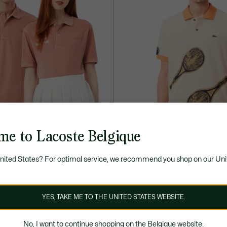
me to Lacoste Belgique
- 30%
United States? For optimal service, we recommend you shop on our Uni
00
€ 104,00
€ 150,00
Prix
Prix
e Édition Roland-Garros
Polo classic fit Challenge co-créa
après
original
YES, TAKE ME TO THE UNITED STATES WEBSITE.
réduction
avant
NGAGÉE
EXCLUSIVITÉ MEMBRES
:
réduction
€
:
No, I want to continue shopping on the Belgique website.