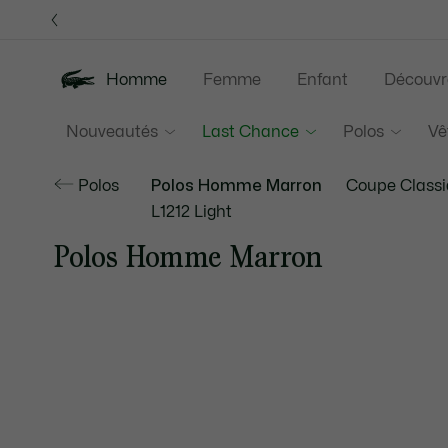
Bannières
d’information
Homme
Femme
Enfant
Découvr
Nouveautés
Last Chance
Polos
Vê
Polos
Polos Homme Marron
Coupe Class
L1212 Light
Polos Homme Marron