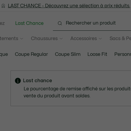
LAST CHANCE - Découvrez une sélection à prix réduits.
LAST CHANCE - Découvrez une sélection à prix réduits.
ez
Last Chance
tements
Chaussures
Accessoires
Sacs & Pe
ique
Coupe Regular
Coupe Slim
Loose Fit
Personn
Last chance
Le pourcentage de remise affiché sur les produits
vente du produit avant soldes.