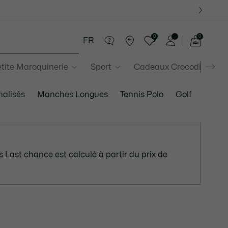
0
0
FR
Voir
mon
tite Maroquinerie
Sport
Cadeaux Crocodile
panier
alisés
Manches Longues
Tennis Polo
Golf
 Last chance est calculé à partir du prix de