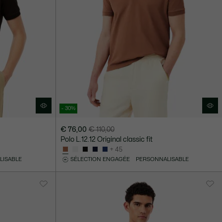
- 30%
€ 76,00
€ 110,00
Prix
Prix
Polo L.12.12 Original classic fit
après
original
+ 45
réduction
avant
LISABLE
SÉLECTION ENGAGÉE
PERSONNALISABLE
:
réduction
€
:
76,00
€
110,00