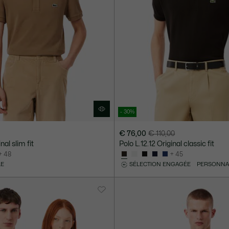
- 30%
€ 76,00
€ 110,00
Prix
Prix
nal slim fit
Polo L.12.12 Original classic fit
après
original
+ 48
+ 45
réduction
avant
LE
SÉLECTION ENGAGÉE
PERSONNA
:
réduction
€
:
76,00
€
110,00