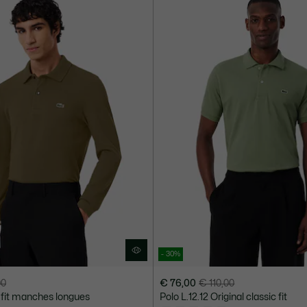
150,00
- 30%
00
€ 76,00
€ 110,00
Prix
Prix
m fit manches longues
Polo L.12.12 Original classic fit
après
original