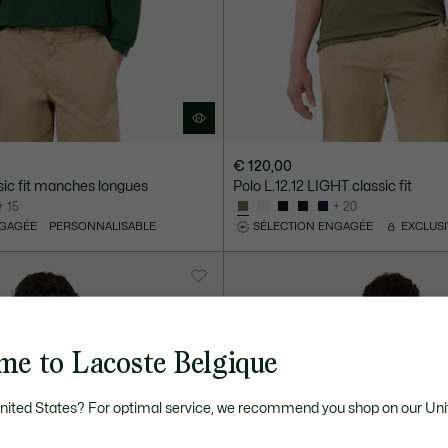
€ 120,00
ssic fit manches longues
Polo L.12.12 LIGHT classic fit
+ 15
+ 20
NGAGÉE
PERSONNALISABLE
SÉLECTION ENGAGÉE
EXCLUS
me to Lacoste Belgique
United States? For optimal service, we recommend you shop on our Uni