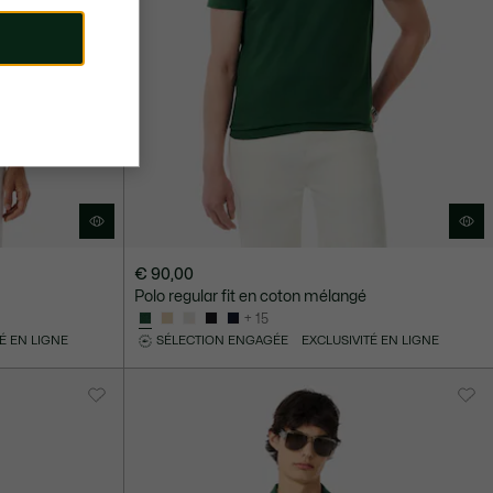
€ 90,00
Polo regular fit en coton mélangé
+ 15
É EN LIGNE
SÉLECTION ENGAGÉE
EXCLUSIVITÉ EN LIGNE