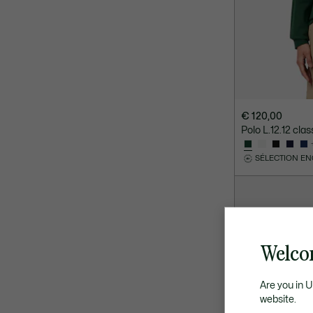
€ 120,00
Polo L.12.12 cla
SÉLECTION E
Welco
Are you in 
website.