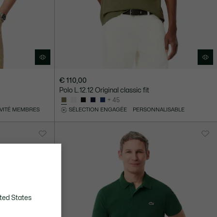
€ 110,00
Polo L.12.12 Original classic fit
+ 45
IVITÉ MEMBRES
SÉLECTION ENGAGÉE
PERSONNALISABLE
ted States