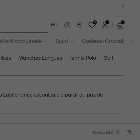
0
0
FR
Voir
mon
tite Maroquinerie
Sport
Cadeaux Crocodile
panier
lisés
Manches Longues
Tennis Polo
Golf
 Last chance est calculé à partir du prix de
40 résultats