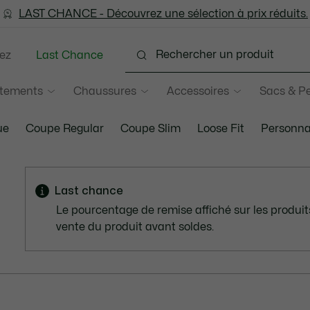
LAST CHANCE - Découvrez une sélection à prix réduits.
LAST CHANCE - Découvrez une sélection à prix réduits.
ez
Last Chance
tements
Chaussures
Accessoires
Sacs & Pe
ue
Coupe Regular
Coupe Slim
Loose Fit
Personna
Last chance
Le pourcentage de remise affiché sur les produits
vente du produit avant soldes.