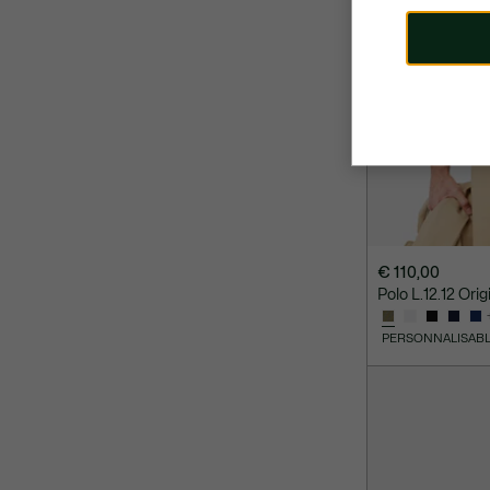
€ 110,00
Polo L.12.12 Origi
PERSONNALISAB