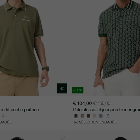
- 30%
€ 104,00
€ 150,00
Prix
Prix
sic fit poche poitrine
Polo classic fit jacquard monog
après
original
+ 4
+ 5
réduction
avant
NGAGÉE
SÉLECTION ENGAGÉE
:
réduction
€
:
104,00
€