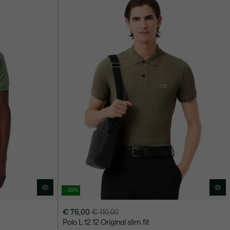
140,00
- 30%
€ 76,00
€ 110,00
Prix
Prix
Polo L.12.12 Original slim fit
après
original