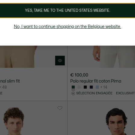
YES, TAKE ME TO THE UNITED STATES WEBSITE.
No, I want to continue shopping on the Belgique website.
€ 100,00
nal slim fit
Polo regular fit coton Pima
+ 48
+ 14
LE
SÉLECTION ENGAGÉE
EXCLUSIVIT