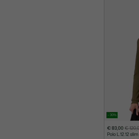
- 30%
€ 83,00
€ 120,
Prix
Prix
Polo L.12.12 sli
après
original