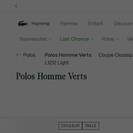
Bannières
d’information
Homme
Femme
Enfant
Découvr
Nouveautés
Last Chance
Polos
Vê
Polos
Polos Homme Verts
Coupe Classiq
L1212 Light
Polos Homme Verts
MASQUER LES FILTRES
COULEUR
TAILLE