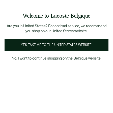
Bannières
d’information
T CHANCE - Découvrez une sélection à prix réduits.
LAST CHANCE - Découvrez une sélection à prix r
Welcome to Lacoste Belgique
Voir
0
0
mon
FR
panier
Are you in United States? For optimal service, we recommend
you shop on our United States website.
Pullovers homme roses
YES, TAKE ME TO THE UNITED STATES WEBSITE.
No, I want to continue shopping on the Belgique website.
Pullovers homme roses
Last chance
Le pourcentage de remise affiché sur les
produits Last chance est calculé à partir du
prix de vente du produit avant soldes.