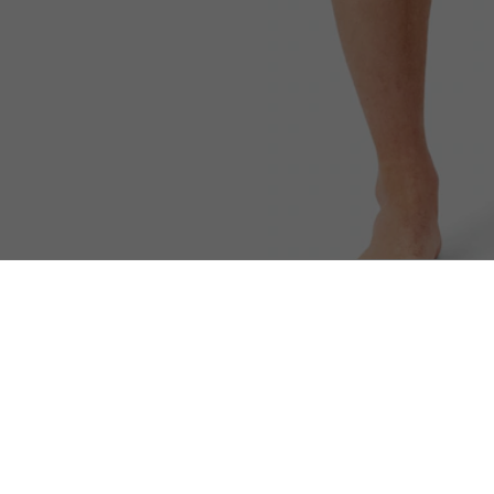
Lot de 3 boxers courts coton stretch
Sélectionnés pour vous