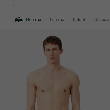
Bannières
d’information
Homme
Femme
Enfant
Découvr
Galerie
Nouveautés
Last Chance
Polos
Vê
d’images
produit