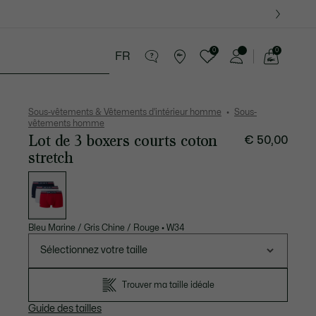
0
0
FR
Voir
mon
tite Maroquinerie
Sport
Cadeaux Crocodile
panier
Sous-vêtements & Vêtements d'intérieur homme
Sous-
vêtements homme
Lot de 3 boxers courts coton
€ 50,00
stretch
Liste
des
déclinaisons
Bleu Marine / Gris Chine / Rouge
•
W34
Sélectionnez votre taille
Trouver ma taille idéale
Guide des tailles