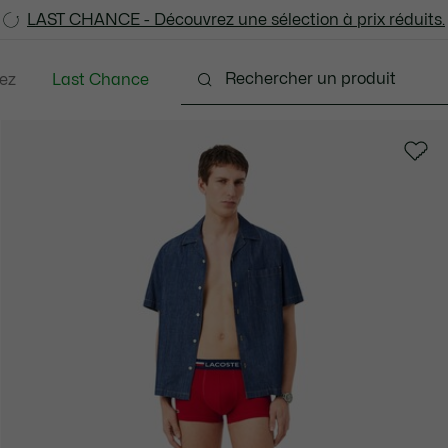
LAST CHANCE - Découvrez une sélection à prix réduits.
LAST CHANCE - Découvrez une sélection à prix réduits.
ez
Last Chance
tements
Chaussures
Accessoires
Sacs & Pe