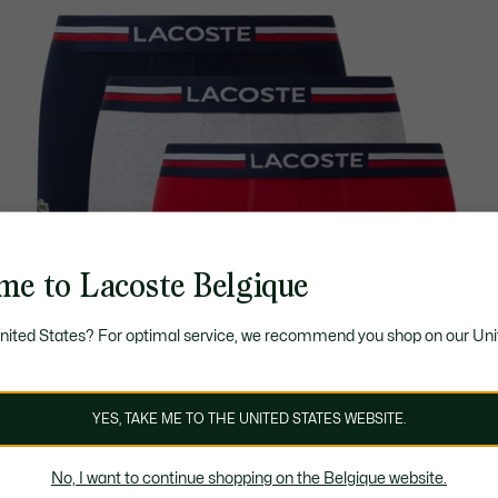
me to Lacoste Belgique
United States? For optimal service, we recommend you shop on our Uni
YES, TAKE ME TO THE UNITED STATES WEBSITE.
No, I want to continue shopping on the Belgique website.