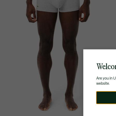
Welco
Are you in 
website.