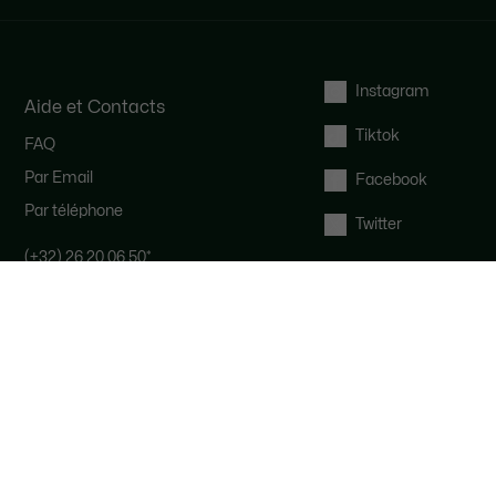
Instagram
Aide et Contacts
Tiktok
FAQ
Par Email
Facebook
Par téléphone
Twitter
(+32) 26 20 06 50
*
Notre équipe Service Clients est
disponible pour vous du lundi au
vendredi de 9h à 19h.
*
Coût d'un appel local, en fonction de
votre opérateur.
Droit de rétractation