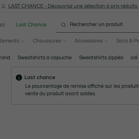
LAST CHANCE - Découvrez une sélection à prix réduits.
LAST CHANCE - Découvrez une sélection à prix réduits.
ez
Last Chance
tements
Chaussures
Accessoires
Sacs & Pe
 rond
Sweatshirts à capuche
Sweatshirts zippés
col
Last chance
Le pourcentage de remise affiché sur les produits
vente du produit avant soldes.