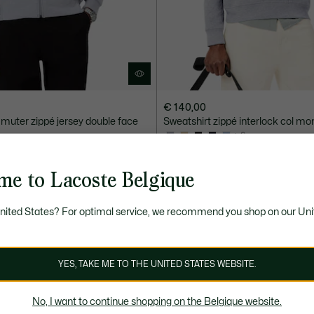
€ 140,00
uter zippé jersey double face
Sweatshirt zippé interlock col mo
+ 6
NGAGÉE
me to Lacoste Belgique
United States? For optimal service, we recommend you shop on our Uni
YES, TAKE ME TO THE UNITED STATES WEBSITE.
No, I want to continue shopping on the Belgique website.