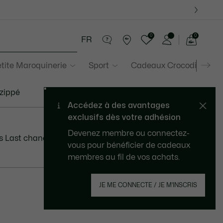
0
0
FR
Voir
mon
tite Maroquinerie
Sport
Cadeaux Crocodile
panier
 zippé
 Last chance est calculé à partir du prix de