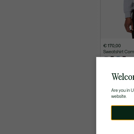
€ 170,00
Sweatshirt Comm
SÉLECTION E
Welco
Are you in 
website.