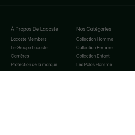
À Propos De Lacoste
Nos Catégories
Lacoste Members
Collection Homme
Le Groupe Lacoste
Collection Femme
Carrières
Collection Enfant
Protection de la marque
Les Polos Homme
René Lacoste
Les Polos Femme
Les Chaussures
Lacoste Sport
Le Survêtement
Sacs à main femme