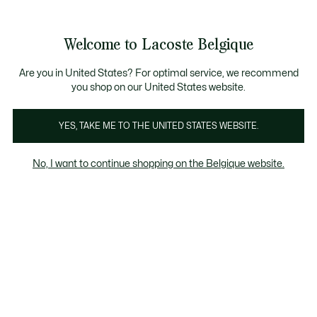
Bannières
d’information
T CHANCE - Découvrez une sélection à prix réduits.
LAST CHANCE - Découvrez une sélection à prix réduits.
Welcome to Lacoste Belgique
Voir
0
0
mon
FR
panier
Are you in United States? For optimal service, we recommend
you shop on our United States website.
Sweatshirts homme violet
Col rond
Sweatshirts à
YES, TAKE ME TO THE UNITED STATES WEBSITE.
No, I want to continue shopping on the Belgique website.
Sweatshirts homme violet
Last chance
Le pourcentage de remise affiché sur les
produits Last chance est calculé à partir du
prix de vente du produit avant soldes.