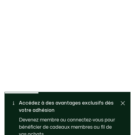
Retours gratuits
PAIEMENT SÉCURISÉ
Accédez à des avantages exclusifs dès
votre adhésion
Livraison Standard - Offerte
SERVICE CLIENT
Devenez membre ou connectez-vous pour
à partir de 99 €
bénéficier de cadeaux membres au fil de
vos achats.