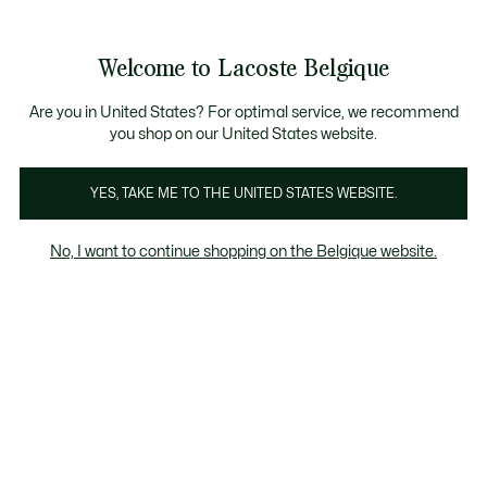
Bannières
d’information
T CHANCE - Découvrez une sélection à prix réduits.
LAST CHANCE - Découvrez une sélection à prix réduits.
Galerie
Welcome to Lacoste Belgique
d’images
Voir
0
0
produit
mon
FR
panier
Are you in United States? For optimal service, we recommend
you shop on our United States website.
YES, TAKE ME TO THE UNITED STATES WEBSITE.
No, I want to continue shopping on the Belgique website.