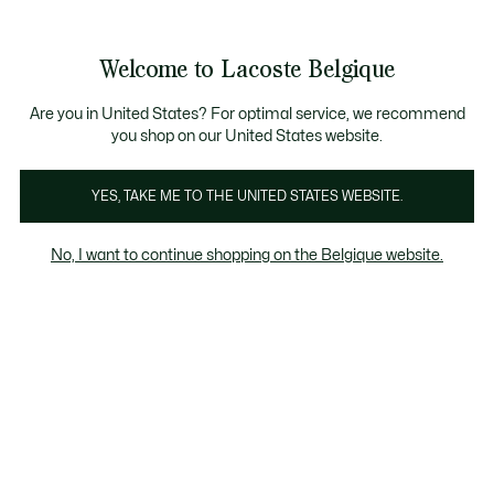
Bannières
d’information
T CHANCE - Découvrez une sélection à prix réduits.
LAST CHANCE - Découvrez une sélection à prix r
Welcome to Lacoste Belgique
Voir
0
0
mon
FR
panier
Are you in United States? For optimal service, we recommend
you shop on our United States website.
T-Shirts Homme Oranges
YES, TAKE ME TO THE UNITED STATES WEBSITE.
No, I want to continue shopping on the Belgique website.
T-Shirts Homme Oranges
Last chance
Le pourcentage de remise affiché sur les
produits Last chance est calculé à partir du
prix de vente du produit avant soldes.