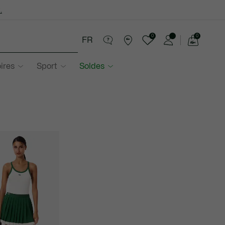
.
0
0
FR
Voir
mon
ires
Sport
Soldes
panier