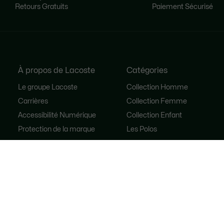
Retours Gratuits
Paiement Sécurisé
À propos de Lacoste
Catégories
Le groupe Lacoste
Collection Homme
Carrières
Collection Femme
Accessibilité Numérique
Collection Enfant
Protection de la marque
Les Polos
Les Chaussures
Lacoste Sport