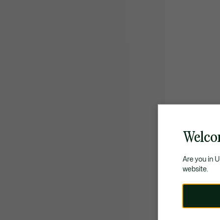
Welco
Are you in 
website.