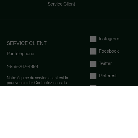
Service Client
Instagram
SERVICE CLIENT
Facebook
Par téléphone
Twitter
1-855-262-4999
Pinterest
Notre équipe du service client est là
pour vous aider. Contactez-nous du
lundi au dimanche de 9h à 19h HNE.
Tumblr
Par email et par chat
YouTube
FAQ