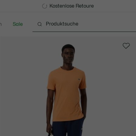
Kostenlose Standard Lieferung ab CHF 109
Werden Sie Lacoste Member!
Kostenlose Retoure
n
Sale
Schuhe
Accessoires
Lederwaren & Kleine 