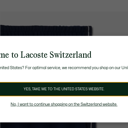
me to Lacoste Switzerland
United States? For optimal service, we recommend you shop on our Uni
YES, TAKE ME TO THE UNITED STATES WEBSITE.
No, I want to continue shopping on the Switzerland website.