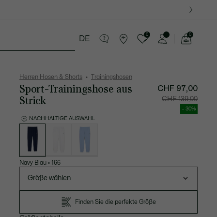
0
0
DE
See
my
Lederwaren
Sport
Krokodil-Geschenke
shopping
bag
Herren Hosen & Shorts
Trainingshosen
Sport-Trainingshose aus
CHF 97,00
Strick
Preis
Original
CHF 139,00
nach
vor
Rabatt:
Rabatt:
- 30%
CHF
CHF
97,00
139,00
NACHHALTIGE AUSWAHL
Liste
der
Varianten
Navy Blau
•
166
Größe wählen
Finden Sie die perfekte Größe