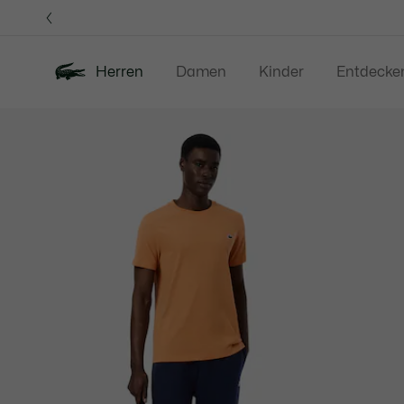
Informationsbanner
Herren
Damen
Kinder
Entdecke
Produktbildergalerie
Neu
Sale
Poloshirts
Bekleidung