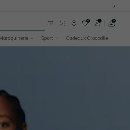
0
0
FR
Voir
mon
 Maroquinerie
Sport
Cadeaux Crocodile
panier