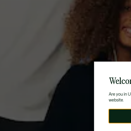
Welco
Are you in 
website.