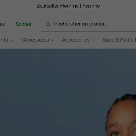
Bestseller
Devenez Lacoste Member!
Soldes jusqu'à -50%
Homme
|
Femme
ez
Soldes
nts
Chaussures
Accessoires
Sacs & Petite