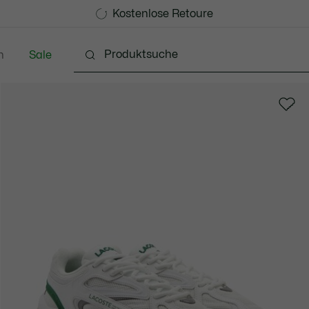
Kostenlose Standard Lieferung ab CHF 109
Werden Sie Lacoste Member!
Kostenlose Retoure
n
Sale
Schuhe
Accessoires
Lederwaren & Kleine 