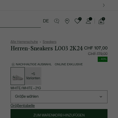
0
0
DE
See
my
Lederwaren
Sport
Krokodil-Geschenke
shopping
bag
Alle Herrenschuhe
Sneakers
Herren-Sneakers L003 2K24
CHF 107,00
Preis
Original
CHF 179,00
nach
vor
Rabatt:
Rabatt:
- 40%
CHF
CHF
107,00
179,00
NACHHALTIGE AUSWAHL
ONLINE EXKLUSIVE
Liste
der
Varianten
+5
Varianten
WHITE/WHITE
•
21G
Größe wählen
Größentabelle
ZUM WARENKORB HINZUFÜGEN