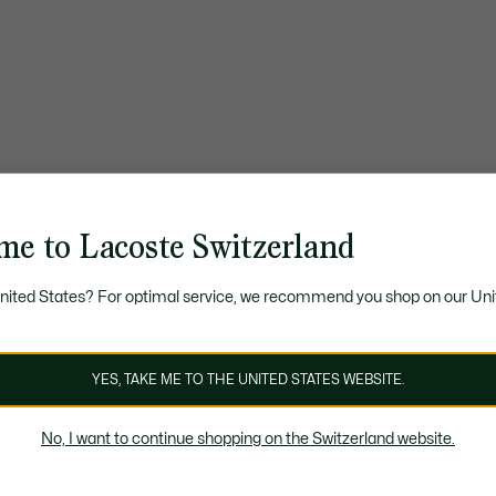
me to Lacoste Switzerland
United States? For optimal service, we recommend you shop on our Uni
YES, TAKE ME TO THE UNITED STATES WEBSITE.
No, I want to continue shopping on the Switzerland website.