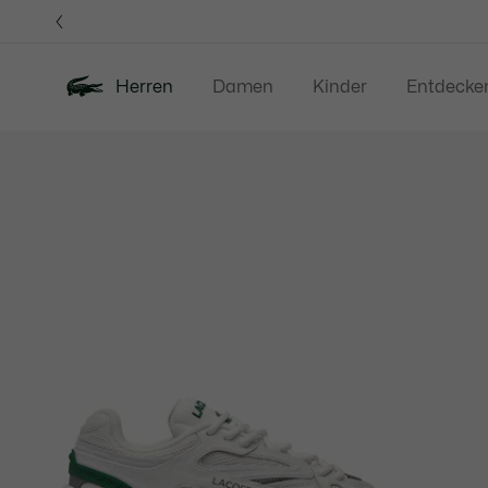
Informationsbanner
Herren
Damen
Kinder
Entdecke
Produktbildergalerie
Neu
Sale
Poloshirts
Bekleidung