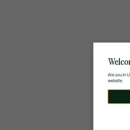
Welco
Are you in 
website.