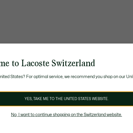
me to Lacoste Switzerland
United States? For optimal service, we recommend you shop on our Uni
YES, TAKE ME TO THE UNITED STATES WEBSITE.
No, I want to continue shopping on the Switzerland website.