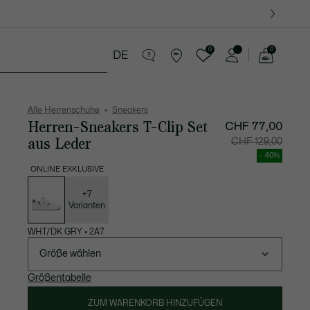
0
0
DE
See
my
Lederwaren
Sport
Krokodil-Geschenke
shopping
bag
Alle Herrenschuhe
Sneakers
Herren-Sneakers T-Clip Set
CHF 77,00
aus Leder
Preis
Original
CHF 129,00
nach
vor
Rabatt:
Rabatt:
- 40%
CHF
CHF
77,00
129,00
ONLINE EXKLUSIVE
Liste
der
Varianten
+7
Varianten
WHT/DK GRY
•
2A7
Größe wählen
Größentabelle
ZUM WARENKORB HINZUFÜGEN