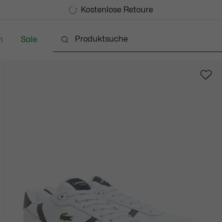
Kostenlose Standard Lieferung ab CHF 109
Werden Sie Lacoste Member!
Kostenlose Retoure
n
Sale
Schuhe
Accessoires
Lederwaren & Kleine 