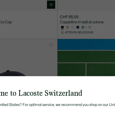
CHF 65,00
Era Cap
Cappellino in twill di cotone
+ 10
ATTENTA SELEZIONE
me to Lacoste Switzerland
United States? For optimal service, we recommend you shop on our Uni