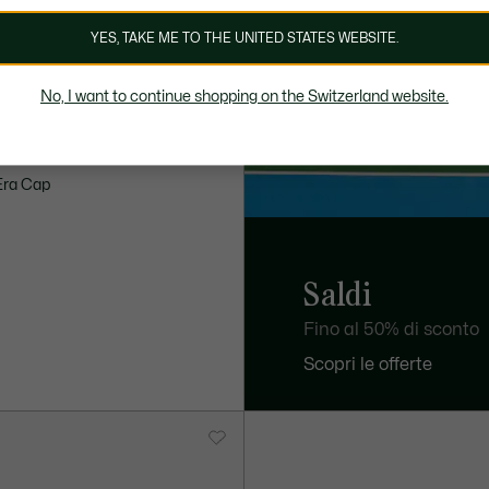
YES, TAKE ME TO THE UNITED STATES WEBSITE.
No, I want to continue shopping on the Switzerland website.
Era Cap
Saldi
Fino al 50% di sconto
Scopri le offerte