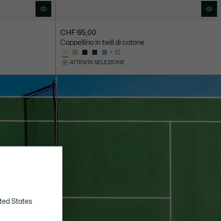
CHF 65,00
Cappellino in twill di cotone
+ 10
ATTENTA SELEZIONE
ted States