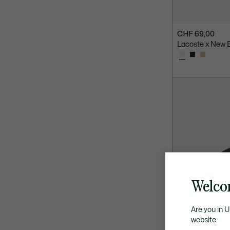
CHF 69,00
Lacoste x New 
Welco
Are you in 
website.