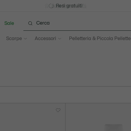
Unisciti un Lacoste Member!
Sale fino al 50%
Resi gratuiti
Sale
Scarpe
Accessori
Pelletteria & Piccola Pellette