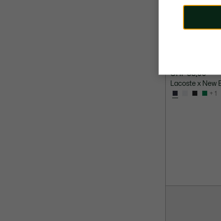
CHF 55,00
Lacoste x New 
+ 1