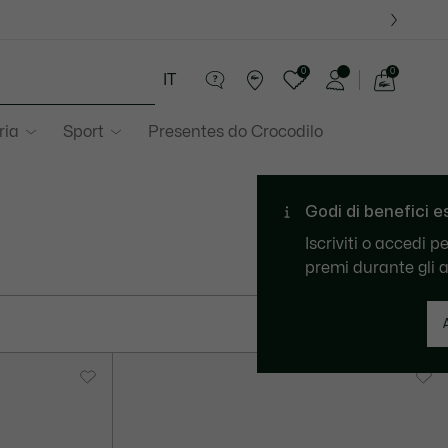
0
0
IT
See
my
ria
Sport
Presentes do Crocodilo
shopping
bag
549 risultato