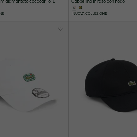
rm diamantato coccodrillo, L
Cappellino in raso con nodo
NE
NUOVA COLLEZIONE