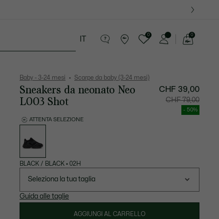
09
0
0
IT
See
my
i
Presentes do Crocodilo
shopping
bag
Baby - 3-24 mesi
Scarpe da baby (3-24 mesi)
Sneakers da neonato Neo
CHF 39,00
L003 Shot
Prezzo
Prezzo
CHF 79,00
dopo
originale
lo
prima
- 50%
sconto:
dello
CHF
sconto:
ATTENTA SELEZIONE
39,00
CHF
Elenco
79,00
delle
varianti
BLACK / BLACK
•
02H
Seleziona la tua taglia
Guida alle taglie
AGGIUNGI AL CARRELLO