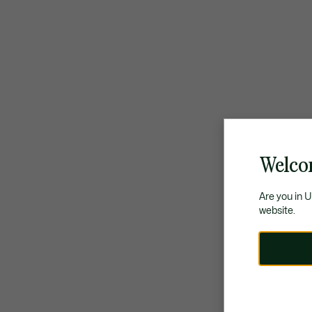
Welco
Are you in 
website.