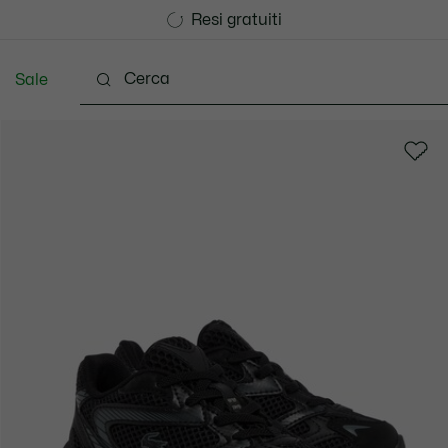
Consegna Standard gratuita per ordini superiori a CHF 1
Unisciti un Lacoste Member!
Resi gratuiti
Sale
 3-24 mesi
Bambini - 2-7 anni
Bambini - 8-16 ann