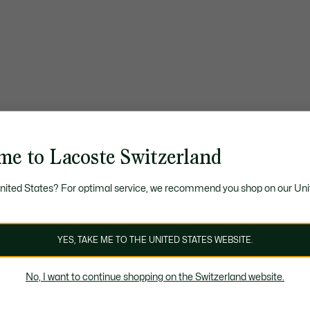
me to Lacoste Switzerland
United States? For optimal service, we recommend you shop on our Uni
YES, TAKE ME TO THE UNITED STATES WEBSITE.
No, I want to continue shopping on the Switzerland website.