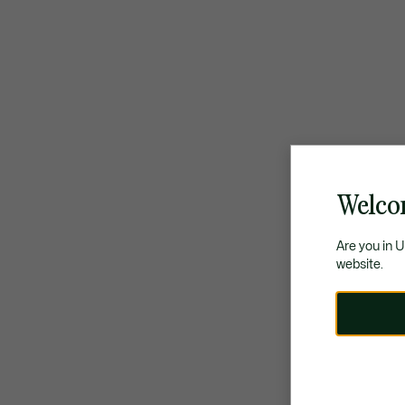
Welco
Are you in 
website.