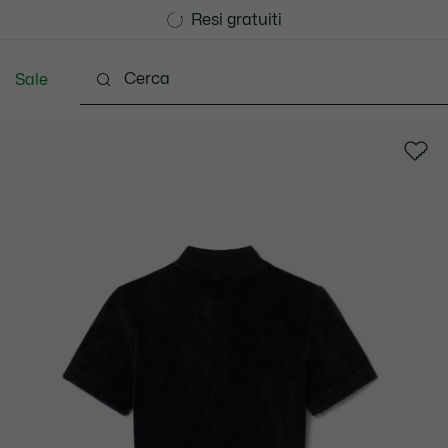
Consegna Standard gratuita per ordini superiori a CHF 1
Unisciti un Lacoste Member!
Resi gratuiti
Sale
 3-24 mesi
Bambini - 2-7 anni
Bambini - 8-16 ann