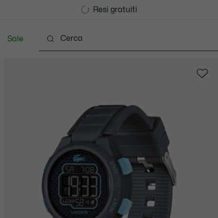
Consegna Standard gratuita per ordini superiori a CHF 1
Unisciti un Lacoste Member!
Resi gratuiti
Sale
 3-24 mesi
Bambini - 2-7 anni
Bambini - 8-16 ann