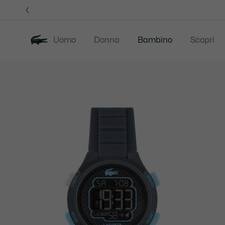
Banner
informativi
Uomo
Donna
Bambino
Scopri
Galleria
Novita
Saldi
Baby -
di
immagini
del
prodotto