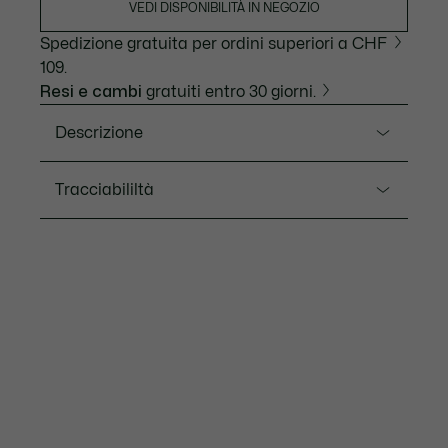
VEDI DISPONIBILITÀ IN NEGOZIO
Spedizione gratuita per ordini superiori a CHF
109.
Resi e cambi
gratuiti entro 30 giorni.
Descrizione
Ref. 2030068
Tracciabililtà
Un orologio LC33 solo per i bambini! Questo
coloratissimo orologio digitale aiuta i bambini a
imparare a leggere l'ora. Disponibile in tre colori.
Lacoste si impegna a tracciare il prodotto durante
tutto il processo di produzione. Trasparenza della
Resistenza all'acqua: 10 ATM / 100 metri
catena del valore, conoscenza dei fornitori e
Movimento: digitale
dell'ecosistema... nessun filo si intreccia senza la
Diametro della cassa: 1,3” / 34 mm
supervisione del Coccodrillo.
Lunghezza del cinturino: 6,3” / 160 mm
Scopri di più qui
Garanzia internazionale di 2 anni
Materiale del cinturino: silicone
Download user manual