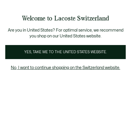
Banner
informativi
Unisciti un Lacoste Member!
Sale fino al 50%
Resi gratuiti
Welcome to Lacoste Switzerland
See
0
0
my
IT
shopping
bag
Are you in United States? For optimal service, we recommend
you shop on our United States website.
iacche & Cappotti
Pantaloni & Abiti
Reggiseni sportiv
YES, TAKE ME TO THE UNITED STATES WEBSITE.
No, I want to continue shopping on the Switzerland website.
Pantaloni & Abiti