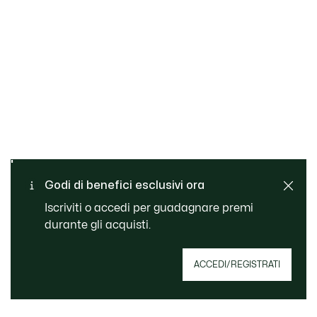
Cambi e resi gratuiti
Pagamento sicuro
Consegna Standard
Godi di benefici esclusivi ora
gratuita per ordini superiori
Servizio clienti
a CHF 109
Iscriviti o accedi per guadagnare premi
durante gli acquisti.
Iscriviti per creare il tuo account, diventare un
ACCEDI/REGISTRATI
membro e godere di vantaggi esclusivi fin da
subito.