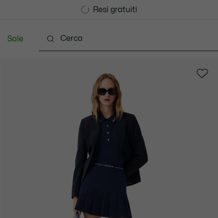
Consegna Standard gratuita per ordini superiori a CHF 1
Unisciti un Lacoste Member!
Resi gratuiti
Sale
Scarpe
Pelletteria & Piccola Pelletteria
Accesso