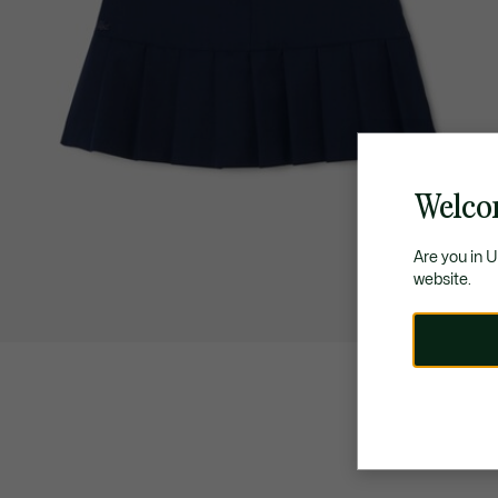
Welco
Are you in 
website.