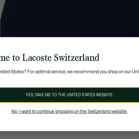
me to Lacoste Switzerland
United States? For optimal service, we recommend you shop on our Uni
YES, TAKE ME TO THE UNITED STATES WEBSITE.
No, I want to continue shopping on the Switzerland website.