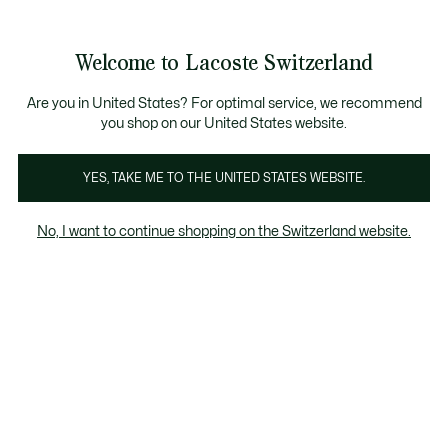
Banner
informativi
Unisciti un Lacoste Member!
Sale fino al 50%
Resi gratuiti
Welcome to Lacoste Switzerland
See
0
0
my
IT
shopping
bag
Are you in United States? For optimal service, we recommend
you shop on our United States website.
Knitwear dames grijs
Cardigans
YES, TAKE ME TO THE UNITED STATES WEBSITE.
No, I want to continue shopping on the Switzerland website.
Knitwear dames grijs