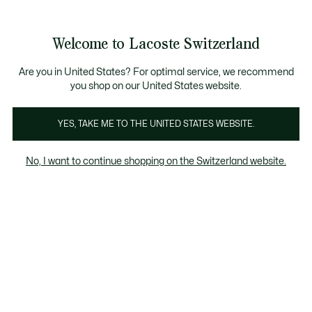
Banner
informativi
Unisciti un Lacoste Member!
Sale fino al 50%
Resi gratuiti
Welcome to Lacoste Switzerland
See
0
0
my
IT
shopping
bag
Are you in United States? For optimal service, we recommend
you shop on our United States website.
Borse sportive
Borse
Borse A Tracolla
Zaini
Po
YES, TAKE ME TO THE UNITED STATES WEBSITE.
No, I want to continue shopping on the Switzerland website.
Borse sportive donna