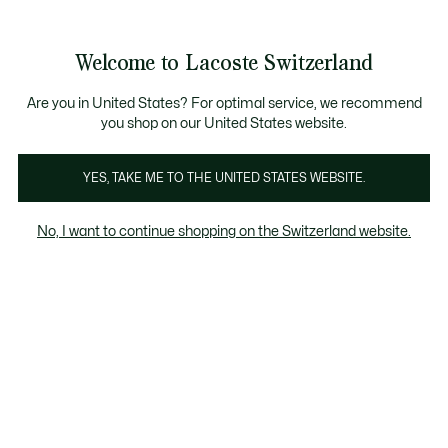
Banner
informativi
Unisciti un Lacoste Member!
Sale fino al 50%
Resi gratuiti
Welcome to Lacoste Switzerland
See
0
0
my
IT
shopping
bag
Are you in United States? For optimal service, we recommend
you shop on our United States website.
Chantaco
The Iconics
YES, TAKE ME TO THE UNITED STATES WEBSITE.
No, I want to continue shopping on the Switzerland website.
Collezione Chantaco