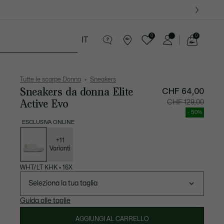
09
0
0
IT
See
my
ri
Sport
Presentes do Crocodilo
shopping
bag
Tutte le scarpe Donna
Sneakers
Sneakers da donna Elite
CHF 64,00
Active Evo
Prezzo
Prezzo
CHF 129,00
dopo
originale
lo
prima
- 50%
sconto:
dello
CHF
sconto:
ESCLUSIVA ONLINE
64,00
CHF
Elenco
129,00
delle
varianti
+11
Varianti
WHT/LT KHK
•
16X
Seleziona la tua taglia
Guida alle taglie
AGGIUNGI AL CARRELLO