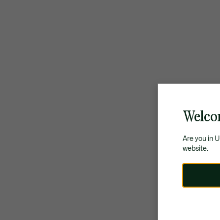
Welco
Are you in 
website.