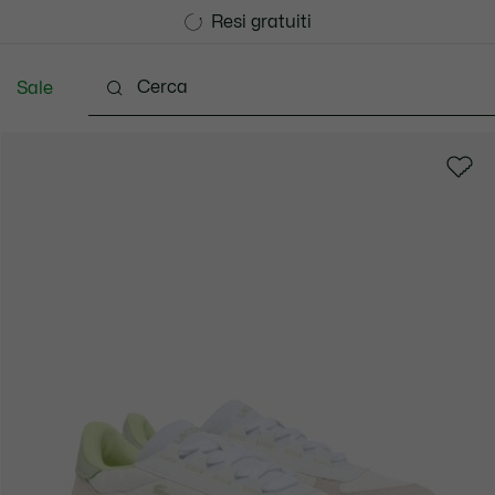
Consegna Standard gratuita per ordini superiori a CHF 1
Unisciti un Lacoste Member!
Resi gratuiti
Sale
Scarpe
Pelletteria & Piccola Pelletteria
Accesso