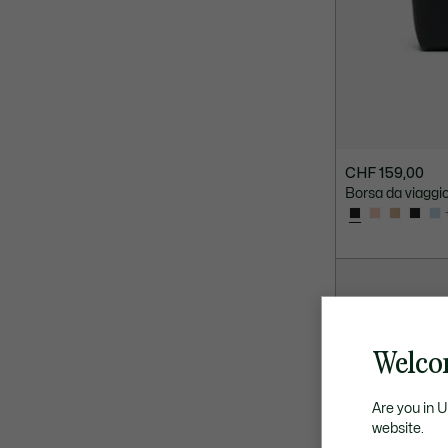
CHF 159,00
Borsa da viaggio
Welco
Are you in 
website.