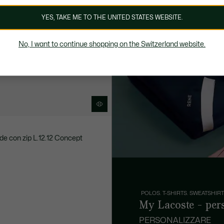
YES, TAKE ME TO THE UNITED STATES WEBSITE.
No, I want to continue shopping on the Switzerland website.
de con zip L.12.12 Concept
POLOS. T-SHIRTS. SWEATSHIRT
My Lacoste - per
PERSONALIZZARE