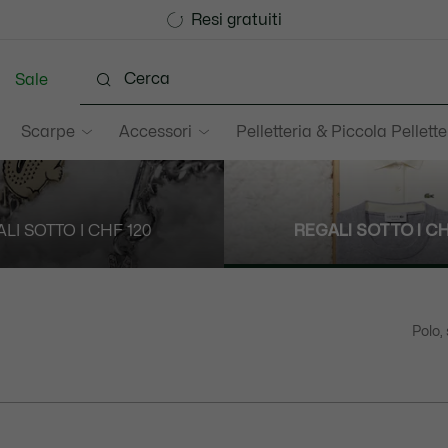
Unisciti un Lacoste Member!
Sale fino al 50%
Resi gratuiti
Sale
Scarpe
Accessori
Pelletteria & Piccola Pellette
LI SOTTO I CHF 120
REGALI SOTTO I CH
Polo,