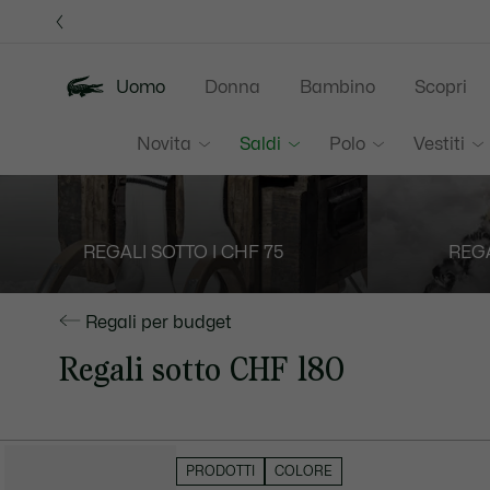
Banner
informativi
Uomo
Donna
Bambino
Scopri
Novita
Saldi
Polo
Vestiti
REGALI SOTTO I CHF 75
REGA
Regali per budget
Regali sotto CHF 180
NASCONDI FILTRI
PRODOTTI
COLORE