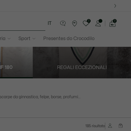
0
0
IT
See
my
ria
Sport
Presentes do Crocodilo
shopping
bag
F 180
REGALI ECCEZIONALI
 scarpe da ginnastica, felpe, borse, profumi...
185 risultato