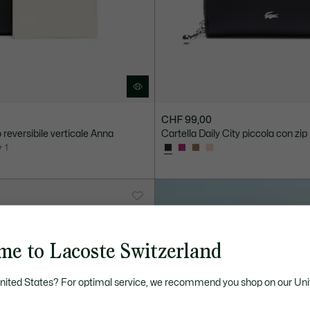
CHF 99,00
 reversibile verticale Anna
Cartella Daily City piccola con zip
+ 1
me to Lacoste Switzerland
United States? For optimal service, we recommend you shop on our Uni