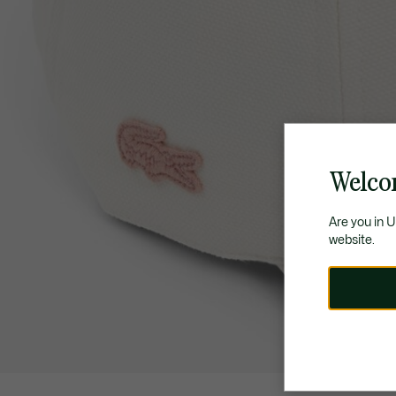
Welco
Are you in 
website.