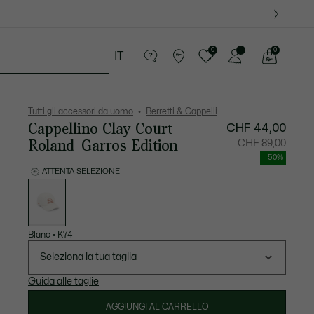
09
0
0
IT
See
my
ria
Sport
Presentes do Crocodilo
shopping
bag
Tutti gli accessori da uomo
Berretti & Cappelli
Cappellino Clay Court
CHF 44,00
Roland-Garros Edition
Prezzo
Prezzo
CHF 89,00
dopo
originale
lo
prima
- 50%
sconto:
dello
CHF
sconto:
ATTENTA SELEZIONE
44,00
CHF
Elenco
89,00
delle
varianti
Blanc
•
K74
Seleziona la tua taglia
Guida alle taglie
AGGIUNGI AL CARRELLO