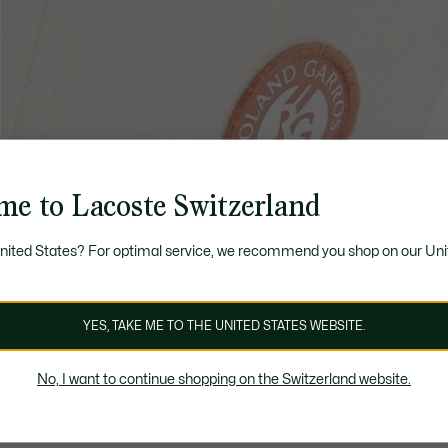
me to Lacoste Switzerland
United States? For optimal service, we recommend you shop on our Uni
YES, TAKE ME TO THE UNITED STATES WEBSITE.
No, I want to continue shopping on the Switzerland website.