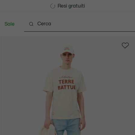
Consegna Standard gratuita per ordini superiori a CHF 1
Unisciti un Lacoste Member!
Resi gratuiti
Sale
Scarpe
Accessori
Pelletteria & Piccola Pellette