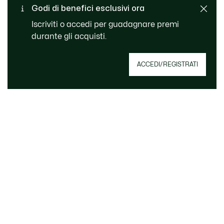
Consegna Standard
Godi di benefici esclusivi ora
gratuita per ordini superiori
Servizio clienti
a CHF 109
Iscriviti o accedi per guadagnare premi
durante gli acquisti.
Iscriviti per creare il tuo account, diventare un
ACCEDI/REGISTRATI
membro e godere di vantaggi esclusivi fin da
subito.
Indirizzo e-mail
ISCRVITI ORA
Riguardo Lacoste
Lacoste Members