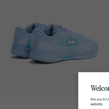
Welco
Are you in 
website.