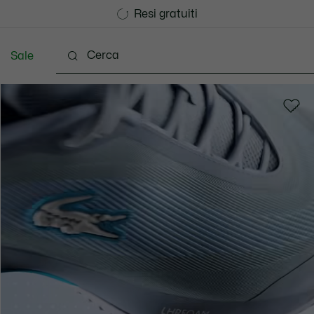
Consegna Standard gratuita per ordini superiori a CHF 1
Unisciti un Lacoste Member!
Resi gratuiti
Sale
Scarpe
Accessori
Pelletteria & Piccola Pellette