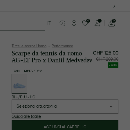
09
0
0
IT
See
my
ria
Sport
Presentes do Crocodilo
shopping
bag
Tutte le scarpe Uomo
Performance
Scarpe da tennis da uomo
CHF 125,00
AG-LT Pro x Daniil Medvedev
Prezzo
Prezzo
CHF 209,00
dopo
originale
lo
prima
- 40%
sconto:
dello
CHF
sconto:
DANIIL MEDVEDEV
125,00
CHF
Elenco
209,00
delle
varianti
BLU/BLU
•
11C
Seleziona la tua taglia
Guida alle taglie
AGGIUNGI AL CARRELLO