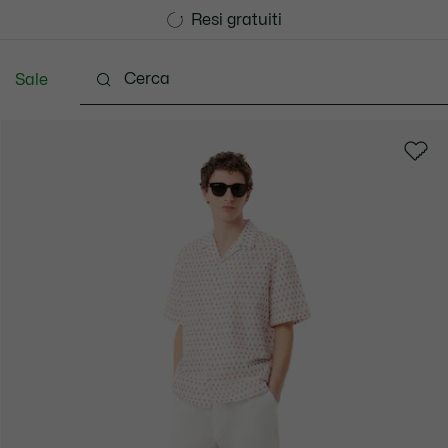
Consegna Standard gratuita per ordini superiori a CHF 1
Unisciti un Lacoste Member!
Resi gratuiti
Sale
Scarpe
Accessori
Pelletteria & Piccola Pellette