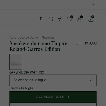
09
0
0
IT
See
my
ria
Sport
Presentes do Crocodilo
shopping
bag
Tutte le scarpe Uomo
Sneakers
Sneakers da uomo Umpire
CHF 179,00
Roland-Garros Edition
Elenco
delle
varianti
OFF WHT/OFF WHT
•
18C
Seleziona la tua taglia
Guida alle taglie
AGGIUNGI AL CARRELLO