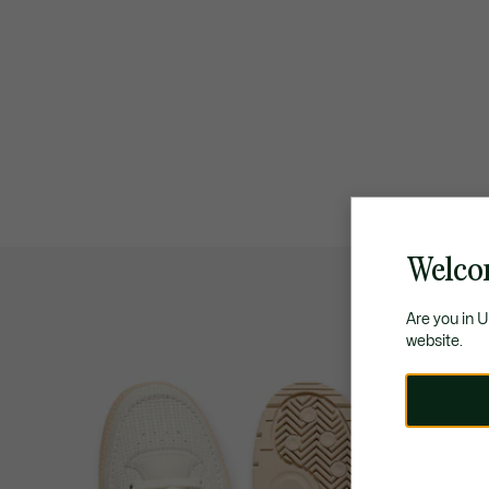
Welco
Are you in 
website.