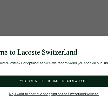
me to Lacoste Switzerland
United States? For optimal service, we recommend you shop on our Uni
YES, TAKE ME TO THE UNITED STATES WEBSITE.
No, I want to continue shopping on the Switzerland website.