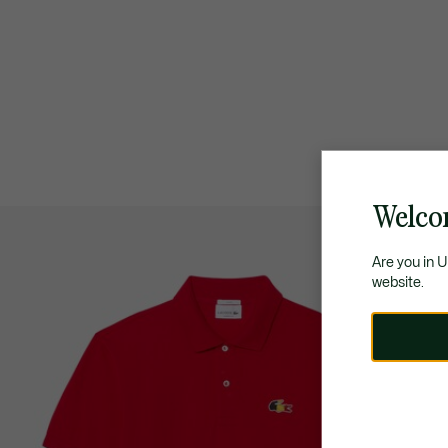
Welco
Are you in 
website.