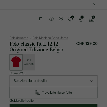
09
0
0
IT
See
my
ria
Sport
Presentes do Crocodilo
shopping
bag
Polo da uomo
Polo Maniche Corte Uomo
Polo classic fit L.12.12
CHF 139,00
Original Edizione Belgio
Elenco
delle
varianti
+11
Varianti
Rosso
•
240
Seleziona la tua taglia
Trova la taglia perfetta
Guida alle taglie