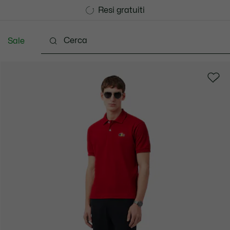
Consegna Standard gratuita per ordini superiori a CHF 1
Unisciti un Lacoste Member!
Resi gratuiti
Sale
Scarpe
Accessori
Pelletteria & Piccola Pellette