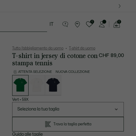
09
0
0
IT
See
my
ria
Sport
Presentes do Crocodilo
shopping
bag
Tutto l’abbigliamento da uomo
T-shirt da uomo
T-shirt in jersey di cotone con
CHF 89,00
stampa tennis
ATTENTA SELEZIONE
NUOVA COLLEZIONE
Elenco
delle
varianti
Vert
•
59X
Seleziona la tua taglia
Trova la taglia perfetta
Guida alle taglie