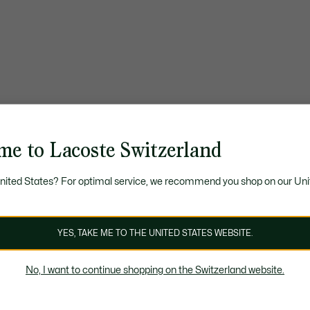
me to Lacoste Switzerland
United States? For optimal service, we recommend you shop on our Uni
YES, TAKE ME TO THE UNITED STATES WEBSITE.
No, I want to continue shopping on the Switzerland website.