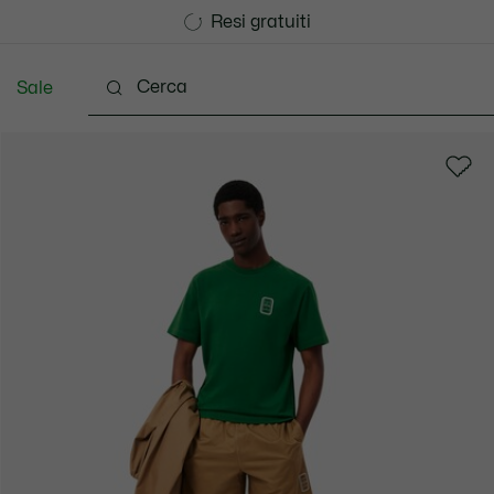
Consegna Standard gratuita per ordini superiori a CHF 1
Unisciti un Lacoste Member!
Resi gratuiti
Sale
Scarpe
Accessori
Pelletteria & Piccola Pellette