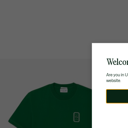
Welco
Are you in 
website.