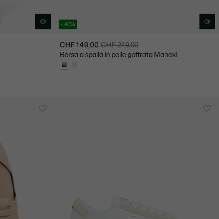
- 40%
CHF 149,00
CHF 249,00
Prezzo
Prezzo
Borsa a spalla in pelle goffrata Maheki
dopo
originale
lo
prima
sconto:
dello
CHF
sconto:
149,00
CHF
249,00