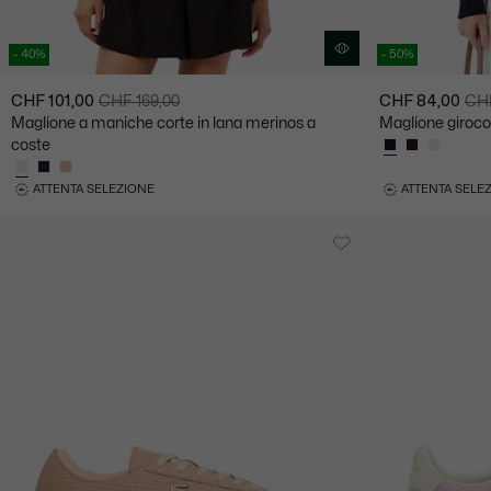
- 40%
- 50%
CHF 101,00
CHF 169,00
CHF 84,00
CHF
Prezzo
Prezzo
Prezzo
Prezzo
Maglione a maniche corte in lana merinos a
Maglione girocol
dopo
originale
dopo
originale
coste
lo
prima
lo
prima
sconto:
dello
sconto:
dello
ATTENTA SELEZIONE
ATTENTA SELE
CHF
sconto:
CHF
sconto:
101,00
CHF
84,00
CHF
169,00
169,00