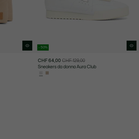
- 50%
CHF 64,00
CHF 129,00
Prezzo
Prezzo
Sneakers da donna Aura Club
dopo
originale
lo
prima
sconto:
dello
CHF
sconto:
64,00
CHF
129,00