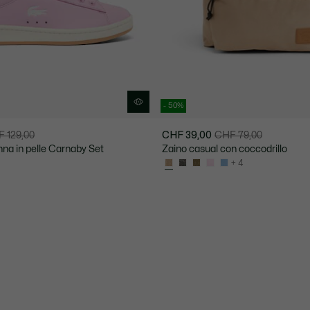
- 50%
 129,00
CHF 39,00
CHF 79,00
Prezzo
Prezzo
na in pelle Carnaby Set
Zaino casual con coccodrillo
dopo
originale
+ 4
lo
prima
sconto:
dello
CHF
sconto:
39,00
CHF
79,00