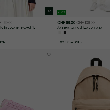
- 50%
 169,00
CHF 69,00
CHF 139,00
Prezzo
Prezzo
lo in cotone relaxed fit
Joggers taglio dritto con logo
dopo
originale
lo
prima
sconto:
dello
ZIONE
ESCLUSIVA ONLINE
CHF
sconto:
69,00
CHF
139,00