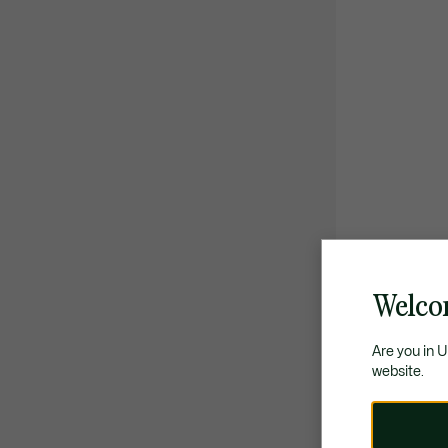
Welco
Are you in 
website.