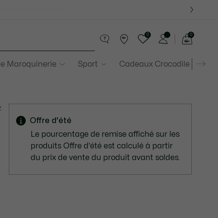
 Derniers modèles.
0
0
Voir
mon
te Maroquinerie
Sport
Cadeaux Crocodile
Sec
panier
z
Offre d'été
Le pourcentage de remise affiché sur les
produits Offre d'été est calculé à partir
du prix de vente du produit avant soldes.