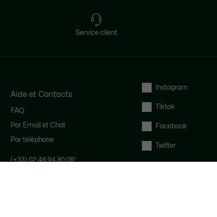
Service client
Instagram
Aide et Contacts
Tiktok
FAQ
Par Email et Chat
Facebook
Par téléphone
Twitter
(+33) 02 46 94 80 09
*
Notre équipe Service Client est
disponible pour vous du lundi au
samedi de 9h à 19h.
*
Coût d'un appel local, en fonction de