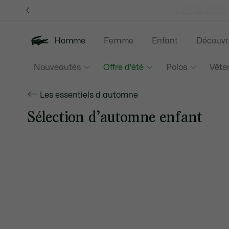
Bannières
d’information
OFFRE D'ÉTÉ
Homme
Femme
Enfant
Découvr
Nouveautés
Offre d'été
Polos
Vête
Les essentiels d automne
Sélection d’automne enfant