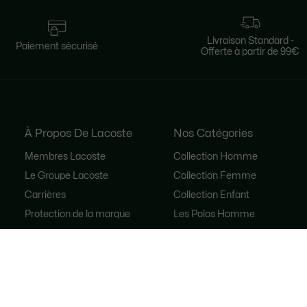
Livraison Standard -
Paiement sécurisé
Offerte à partir de 99€
À Propos De Lacoste
Nos Catégories
Membres Lacoste
Collection Homme
Le Groupe Lacoste
Collection Femme
Carrières
Collection Enfant
Protection de la marque
Les Polos Homme
René Lacoste
Les Polos Femme
Accessibilité
Les Chaussures
Seconde Main
Lacoste Sport
Le Survêtement