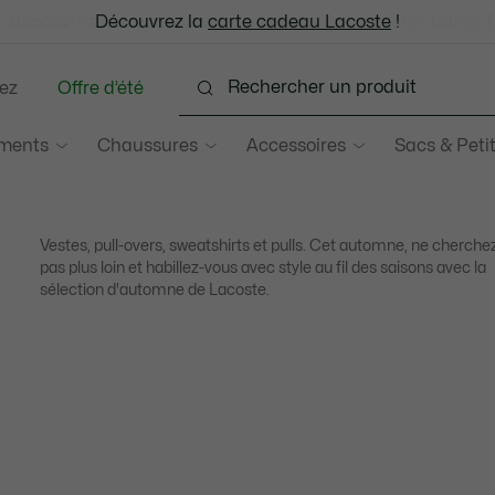
: découvrez notre sélection à prix réduits. Dernières tailles.
Découvrez la
Échanges gratuits sous 30 jours.*
carte cadeau Lacoste
!
ez
Offre d’été
ments
Chaussures
Accessoires
Sacs & Peti
Vestes, pull-overs, sweatshirts et pulls. Cet automne, ne cherche
pas plus loin et habillez-vous avec style au fil des saisons avec la
sélection d'automne de Lacoste.