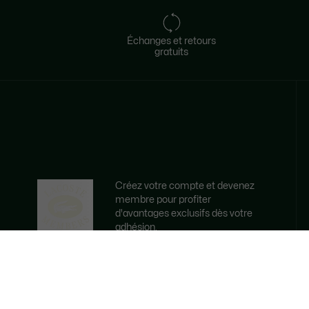
Échanges et retours
gratuits​
Créez votre compte et devenez
membre pour profiter
d'avantages exclusifs dès votre
adhésion.