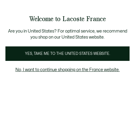
Bannières
d’information
 D'ÉTÉ
: découvrez notre sélection à prix réduits. Dernières t
Découvrez la
Échanges gratuits sous 30 jours.*
carte cadeau Lacoste
!
Welcome to Lacoste France
Voir
0
0
mon
panier
Lacoste
Are you in United States? For optimal service, we recommend
you shop on our United States website.
YES, TAKE ME TO THE UNITED STATES WEBSITE.
No, I want to continue shopping on the France website.