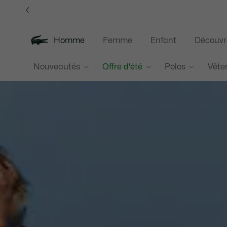
Bannières
d’information
OFFRE D'ÉTÉ
Homme
Femme
Enfant
Découvr
Lacoste
Nouveautés
Offre d'été
Polos
Vête