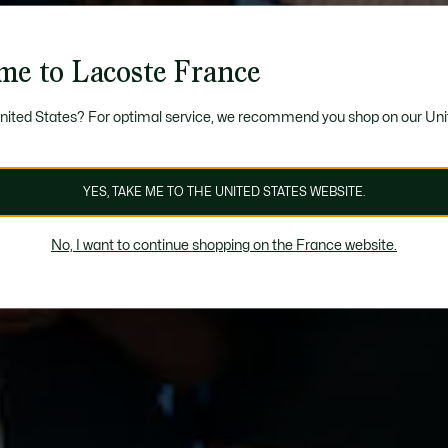
me to Lacoste France
United States? For optimal service, we recommend you shop on our Uni
YES, TAKE ME TO THE UNITED STATES WEBSITE.
No, I want to continue shopping on the France website.