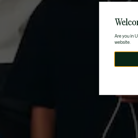
Welco
Are you in 
website.