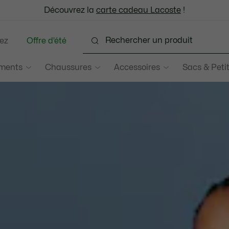
: découvrez notre sélection à prix réduits. Dernières tailles.
Découvrez la
Échanges gratuits sous 30 jours.*
carte cadeau Lacoste
!
ez
Offre d’été
ments
Chaussures
Accessoires
Sacs & Peti