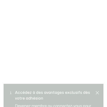
Échanges et retours
Paiement sécurisé
gratuits​
Accédez à des avantages exclusifs dès
votre adhésion
Livraison Standard - Offerte
Service client
Devenez membre ou connectez-vous pour