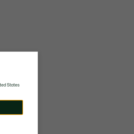
Perforations sur l'empeigne et le panneau central
pour une respirabilité accrue
Semelle oversize sculptée en caoutchouc avec
marquage Lacoste débossé
Badge métallique détachable La Chemise
Lacoste
Poids approximatif d'une chaussure : 410g
ted States