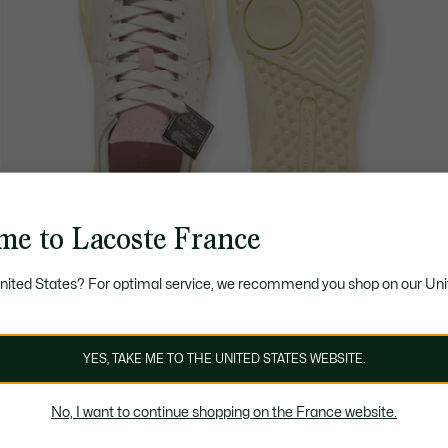
me to Lacoste France
United States? For optimal service, we recommend you shop on our Uni
YES, TAKE ME TO THE UNITED STATES WEBSITE.
No, I want to continue shopping on the France website.