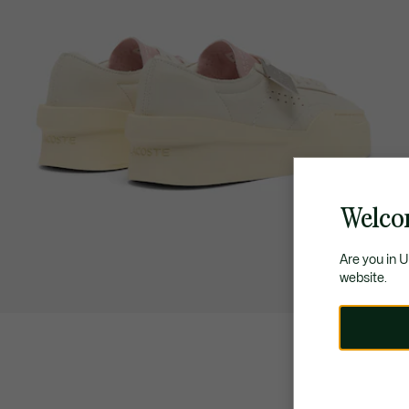
Welco
Are you in 
website.