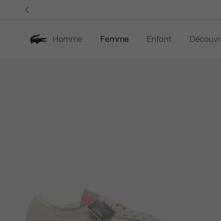
Bannières
d’information
OFFRE D'ÉTÉ
Homme
Femme
Enfant
Découvr
Galerie
Nouveautés
Offre d'été
Vêtements
d’images
produit