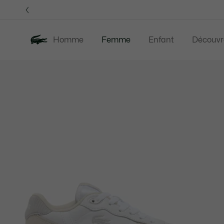
Bannières
d’information
OFFRE D'ÉTÉ
Homme
Femme
Enfant
Découvr
Galerie
Nouveautés
Offre d'été
Vêtements
d’images
produit