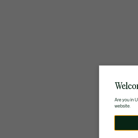
Welco
Are you in 
website.