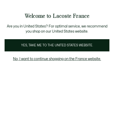
Bannières
d’information
OFFRE D'ÉTÉ
Découvrez la
Échanges gratuits sous 30 jours.*
: découvrez notre sélection à prix ré
carte cadeau Lacoste
!
Galerie
Welcome to Lacoste France
d’images
Voir
0
0
produit
mon
panier
Are you in United States? For optimal service, we recommend
you shop on our United States website.
YES, TAKE ME TO THE UNITED STATES WEBSITE.
No, I want to continue shopping on the France website.