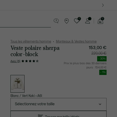
 Derniers modèles.
0
0
Voir
mon
te Maroquinerie
Sport
Cadeaux Crocodile
Sec
panier
Tous les vêtements homme
Manteaux & Vestes homme
Veste polaire sherpa
153,00 €
color-block
Prix
Prix
220,00 €
après
original
réduction
avant
- 30%
:
réductio
Avis (6)
153,00
:
Prix le plus bas des 30 derniers
€
220,00
jours :
154,00 €
€
- 1%
Liste
des
déclinaisons
Blanc / Vert Kaki
•
A6I
Sélectionnez votre taille