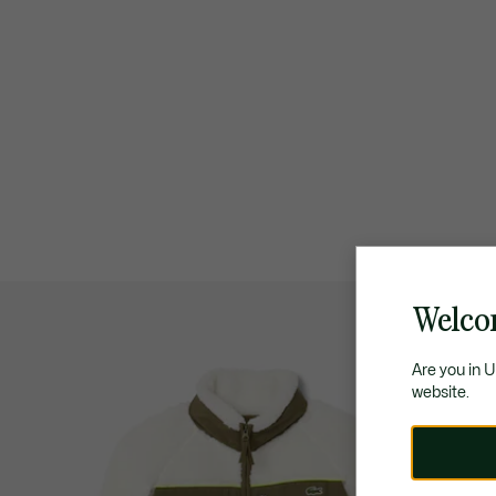
Welco
Are you in 
website.