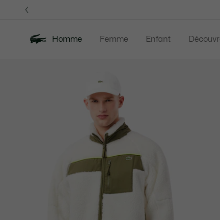
Bannières
d’information
OFFRE D'ÉTÉ
Homme
Femme
Enfant
Découvr
Galerie
Nouveautés
Offre d'été
Polos
Vête
d’images
produit