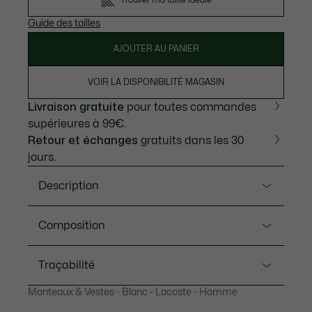
Trouver ma taille idéale
Guide des tailles
AJOUTER AU PANIER
VOIR LA DISPONIBILITÉ MAGASIN
Livraison gratuite
pour toutes commandes
supérieures à 99€.
Retour et échanges
gratuits dans les 30
jours.
Description
Ref. BH5908-00
Composition
Créateur de sportswear depuis 1933, Lacoste dévoile
une veste polaire empreinte de son savoir-faire et de
Polyester (68%), Acrylique (32%)
Traçabilité
ses codes. Douce et chaude grâce à son tissu
sherpa, elle confère un style affirmé avec un color-
Manteaux & Vestes - Blanc - Lacoste - Homme
block emblématique, souligné par un subtil jeu de