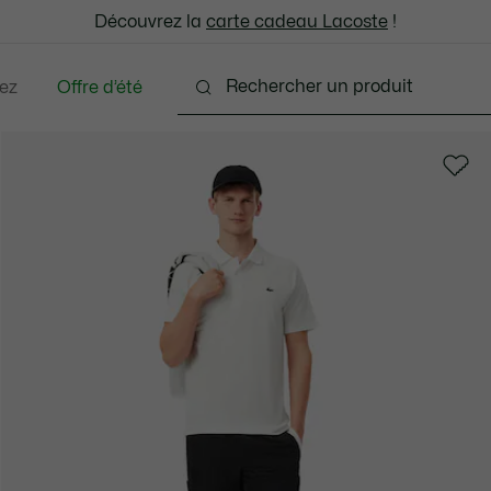
: découvrez notre sélection à prix réduits. Dernières tailles.
Découvrez la
Échanges gratuits sous 30 jours.*
carte cadeau Lacoste
!
ez
Offre d’été
ments
Chaussures
Accessoires
Sacs & Peti