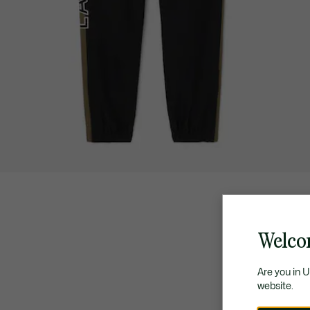
Welco
Are you in 
website.