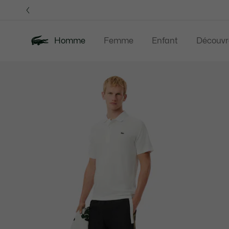
Bannières
d’information
OFFRE D'ÉTÉ
Homme
Femme
Enfant
Découvr
Galerie
Nouveautés
Offre d'été
Polos
Vête
d’images
produit