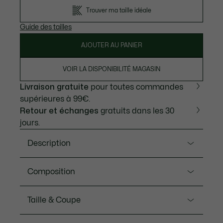
Trouver ma taille idéale
Guide des tailles
AJOUTER AU PANIER
VOIR LA DISPONIBILITÉ MAGASIN
Livraison gratuite
pour toutes commandes
supérieures à 99€.
Retour et échanges
gratuits dans les 30
jours.
Description
Ref. XH4861-00
Composition
Créé pour une pratique régulière du tennis, ce
pantalon de survêtement associe le savoir-faire
Matiere principale: Polyester (100%) / Doublure haut:
Taille & Coupe
Lacoste à une élégance sport. Doublé de jersey, il est
Polyester (65%), Coton (35%) / Doublure bas:
fabriqué en taffetas diamanté et apporte solidité,
Polyester (100%)