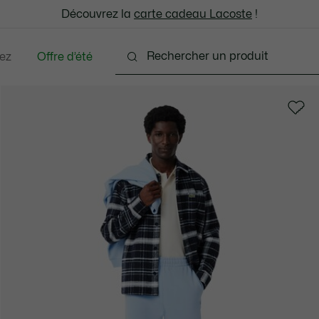
: découvrez notre sélection à prix réduits. Dernières tailles.
Découvrez la
Échanges gratuits sous 30 jours.*
carte cadeau Lacoste
!
ez
Offre d’été
ments
Chaussures
Accessoires
Sacs & Peti