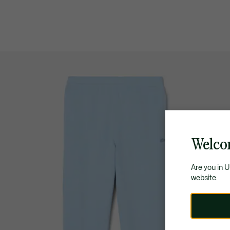
Welco
Are you in 
website.