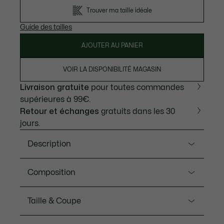
Trouver ma taille idéale
Guide des tailles
AJOUTER AU PANIER
VOIR LA DISPONIBILITÉ MAGASIN
Livraison gratuite
pour toutes commandes
supérieures à 99€.
Retour et échanges
gratuits dans les 30
jours.
Description
Ref. XH7760-00
Composition
Créateur de sportswear depuis 1933, Lacoste dévoile
un pantalon de survêtement empreint de son
Coton (100%)
Taille & Coupe
élégance et savoir-faire. Confortable grâce à un
molleton de coton épais et une coupe décontractée,