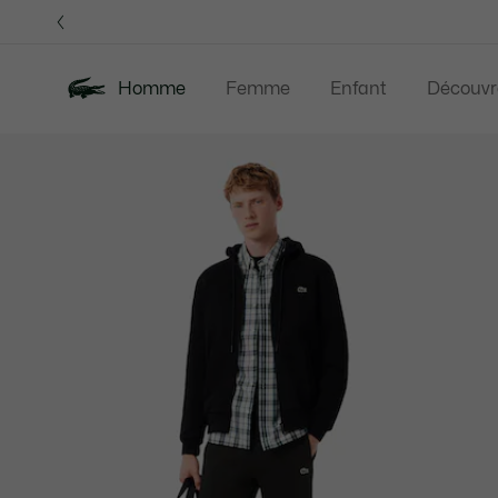
Bannières
d’information
OFFRE D'ÉTÉ
Homme
Femme
Enfant
Découvr
Galerie
Nouveautés
Offre d'été
Polos
Vête
d’images
produit