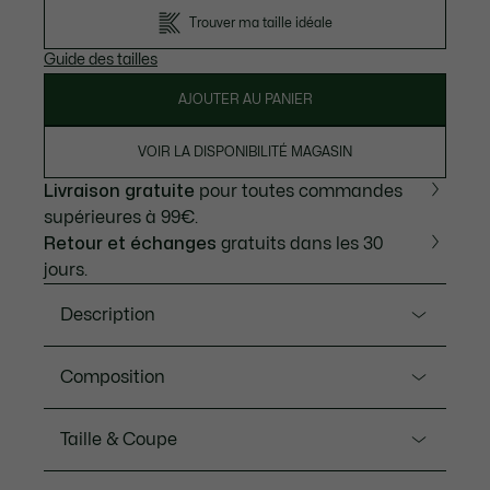
Trouver ma taille idéale
Guide des tailles
AJOUTER AU PANIER
VOIR LA DISPONIBILITÉ MAGASIN
Livraison gratuite
pour toutes commandes
supérieures à 99€.
Retour et échanges
gratuits dans les 30
jours.
Description
Ref. GH5914-00
Composition
Créateur de sportswear depuis 1933, Lacoste dévoile
un short empreint de son savoir-faire et de ses
Coton (100%)
Taille & Coupe
codes. Confortable grâce à son molleton de coton, il
offre un style affirmé avec un color-block