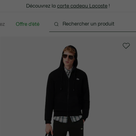
: découvrez notre sélection à prix réduits. Dernières tailles.
Découvrez la
Échanges gratuits sous 30 jours.*
carte cadeau Lacoste
!
ez
Offre d’été
ments
Chaussures
Accessoires
Sacs & Peti