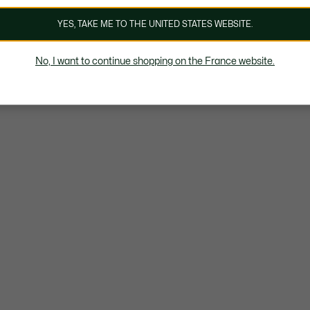
YES, TAKE ME TO THE UNITED STATES WEBSITE.
No, I want to continue shopping on the France website.