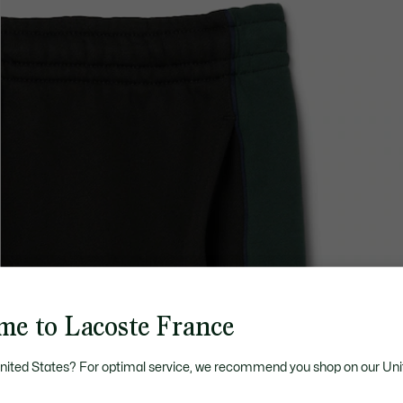
me to Lacoste France
United States? For optimal service, we recommend you shop on our Uni