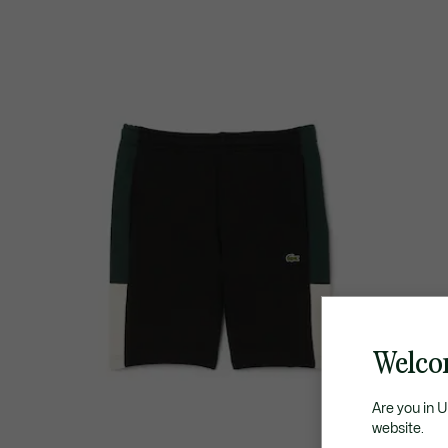
Welco
Are you in 
website.