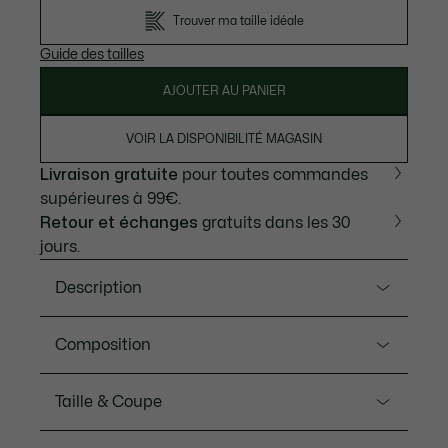
Trouver ma taille idéale
Guide des tailles
AJOUTER AU PANIER
VOIR LA DISPONIBILITÉ MAGASIN
Livraison gratuite
pour toutes commandes
supérieures à 99€.
Retour et échanges
gratuits dans les 30
jours.
Description
Ref. SH9623-00
Composition
Créateur de sportswear depuis 1933, Lacoste dévoile
avec ce sweatshirt à capuche un essentiel du
Matiere principale: Coton (84%), Polyester (16%) /
Taille & Coupe
vestiaire masculin. Il se distingue par son molleton de
Doublure capuche: Coton (100%) / Bord-cote: Coton
coton doux, une coupe confortable et un design
(98%), Elasthanne (2%)