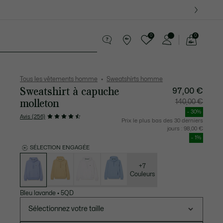
 Derniers modèles.
0
0
Voir
mon
te Maroquinerie
Sport
Cadeaux Crocodile
Sec
panier
Tous les vêtements homme
Sweatshirts homme
Sweatshirt à capuche
97,00 €
molleton
Prix
Prix
140,00 €
après
original
réduction
avant
- 30%
:
réductio
Avis (256)
97,00
:
Prix le plus bas des 30 derniers
€
140,00
jours :
98,00 €
€
- 1%
SÉLECTION ENGAGÉE
Liste
des
déclinaisons
+7
Couleurs
Bleu lavande
•
5QD
Sélectionnez votre taille