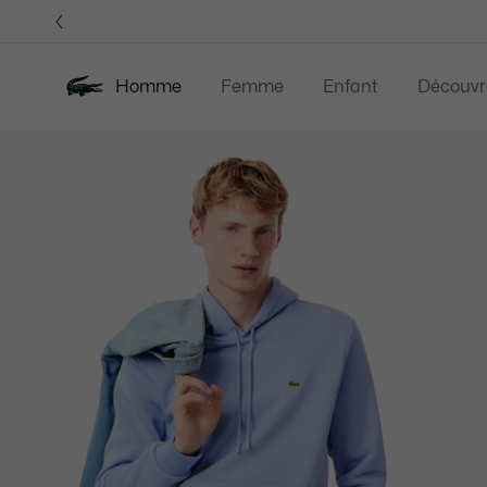
Bannières
d’information
OFFRE D'ÉTÉ
Homme
Femme
Enfant
Découvr
Galerie
Nouveautés
Offre d'été
Polos
Vête
d’images
produit