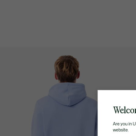
Welco
Are you in 
website.