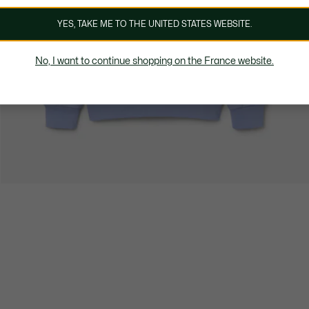
YES, TAKE ME TO THE UNITED STATES WEBSITE.
No, I want to continue shopping on the France website.