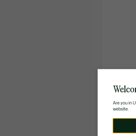
Welco
Are you in 
website.