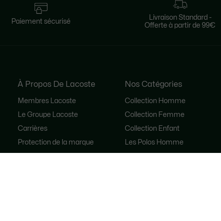
Livraison Standard -
Paiement sécurisé
Offerte à partir de 99€
À Propos De Lacoste
Nos Catégories
Membres Lacoste
Collection Homme
Le Groupe Lacoste
Collection Femme
Carrières
Collection Enfant
Protection de la marque
Les Polos Homme
René Lacoste
Les Polos Femme
Accessibilité
Les Chaussures
Seconde Main
Lacoste Sport
Le Survêtement
Sacs à main femme