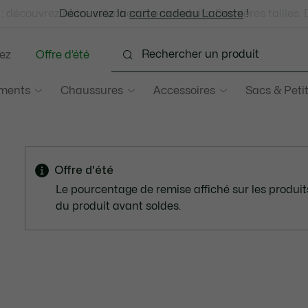
: découvrez notre sélection à prix réduits. Dernières tailles.
Découvrez la
Échanges gratuits sous 30 jours.*
carte cadeau Lacoste
!
ez
Offre d’été
ments
Chaussures
Accessoires
Sacs & Peti
Offre d'été
Le pourcentage de remise affiché sur les produits 
du produit avant soldes.