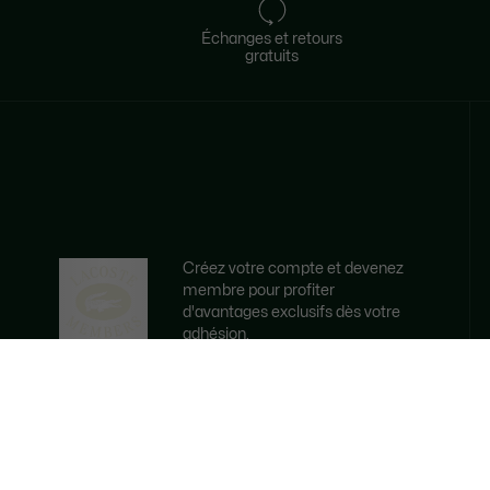
Échanges et retours
gratuits​
Créez votre compte et devenez
membre pour profiter
d'avantages exclusifs dès votre
adhésion.