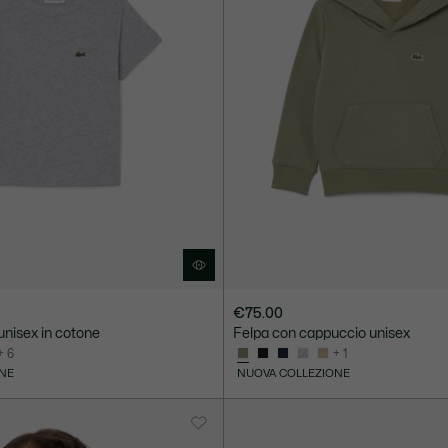
€75.00
 unisex in cotone
Felpa con cappuccio unisex
+ 6
+ 1
NE
NUOVA COLLEZIONE