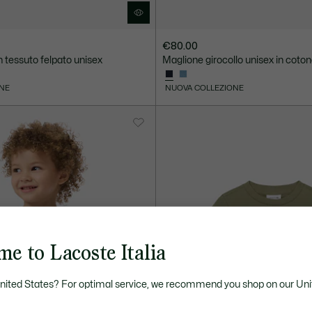
€80.00
in tessuto felpato unisex
Maglione girocollo unisex in coto
NE
NUOVA COLLEZIONE
e to Lacoste Italia
United States? For optimal service, we recommend you shop on our Uni