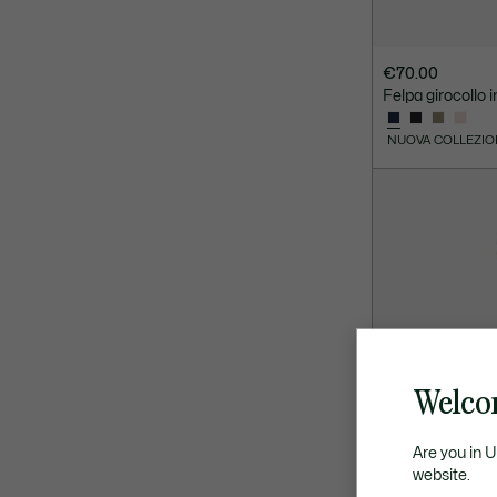
€70.00
Felpa girocollo 
NUOVA COLLEZIO
Welcom
Are you in 
website.