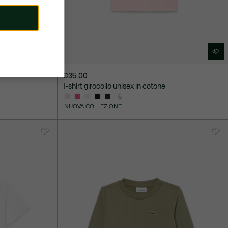
€35.00
T-shirt girocollo unisex in cotone
+ 6
NUOVA COLLEZIONE