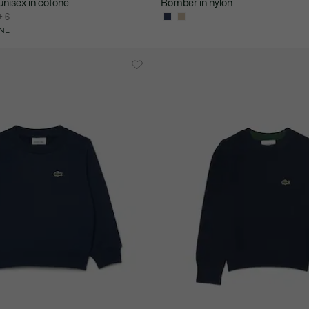
 unisex in cotone
Bomber in nylon
+ 6
NE