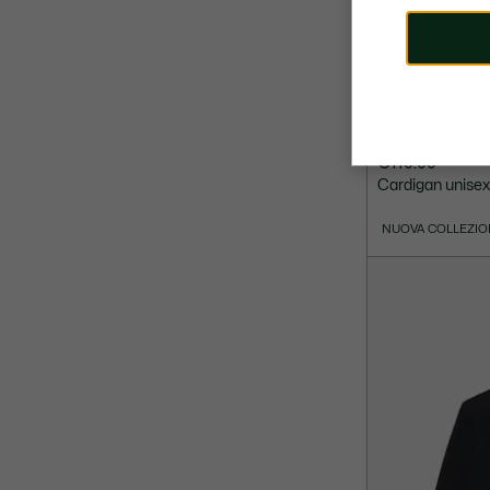
€110.00
Cardigan unisex 
NUOVA COLLEZIO