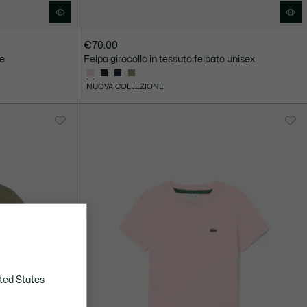
€70.00
ne
Felpa girocollo in tessuto felpato unisex
NUOVA COLLEZIONE
ted States