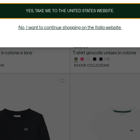
YES, TAKE ME TO THE UNITED STATES WEBSITE.
No, I want to continue shopping on the Italia website.
€35.00
in cotone e lana
T-shirt girocollo unisex in cotone
+ 6
NE
NUOVA COLLEZIONE