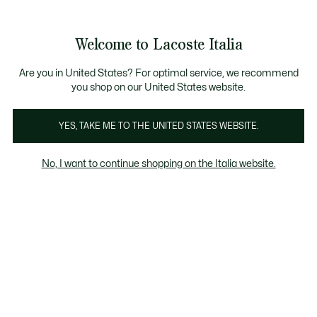
Banner
informativi
Saldi: Fino al 50%
Saldi: Fino al 50%
Welcome to Lacoste Italia
See
0
0
my
shopping
bag
Are you in United States? For optimal service, we recommend
you shop on our United States website.
Costumi da bagno
Polo
Felperia
Abiti & Gonne
YES, TAKE ME TO THE UNITED STATES WEBSITE.
No, I want to continue shopping on the Italia website.
Costumi da bagno