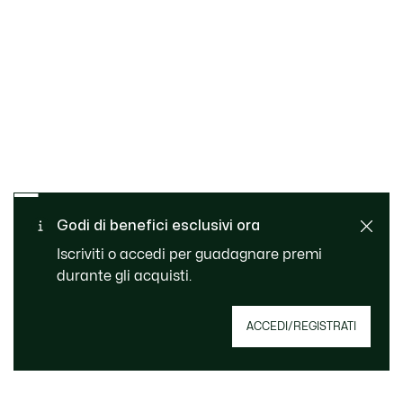
Cambi e resi gratuiti
Pagamento sicuro
Consegna Standard
Godi di benefici esclusivi ora
gratuita per ordini superiori
Servizio clienti
a 99 €
Iscriviti o accedi per guadagnare premi
durante gli acquisti.
Iscriviti per creare il tuo account, diventare un
ACCEDI/REGISTRATI
membro e godere di vantaggi esclusivi fin da
subito.