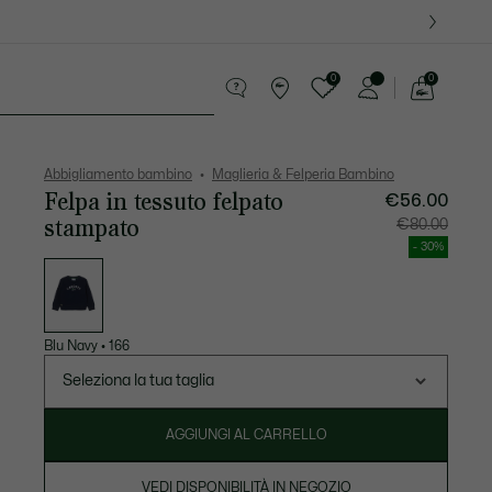
0
0
See
my
i
Presentes do Crocodilo
shopping
bag
Abbigliamento bambino
Maglieria & Felperia Bambino
Felpa in tessuto felpato
€56.00
stampato
Prezzo
Prezzo
€80.00
dopo
originale
lo
prima
- 30%
sconto:
dello
Elenco
€56.00
sconto:
delle
€80.00
varianti
Blu Navy
•
166
Seleziona la tua taglia
AGGIUNGI AL CARRELLO
VEDI DISPONIBILITÀ IN NEGOZIO