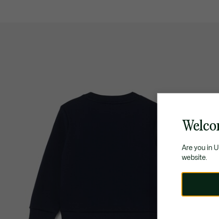
Welcom
Are you in 
website.