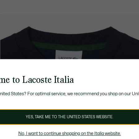
e to Lacoste Italia
United States? For optimal service, we recommend you shop on our Uni
YES, TAKE ME TO THE UNITED STATES WEBSITE.
No, I want to continue shopping on the Italia website.