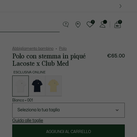
0
0
See
my
i
Presentes do Crocodilo
shopping
bag
Abbigliamento bambino
Polo
Polo con stemma in piqué
€65.00
Lacoste x Club Med
ESCLUSIVA ONLINE
Elenco
delle
varianti
Bianco
•
001
Seleziona la tua taglia
Guida alle taglie
AGGIUNGI AL CARRELLO