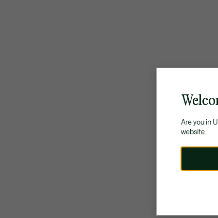
Welcom
Are you in 
website.