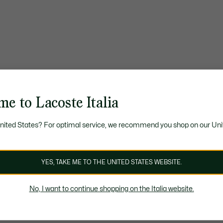
e to Lacoste Italia
United States? For optimal service, we recommend you shop on our Uni
YES, TAKE ME TO THE UNITED STATES WEBSITE.
No, I want to continue shopping on the Italia website.