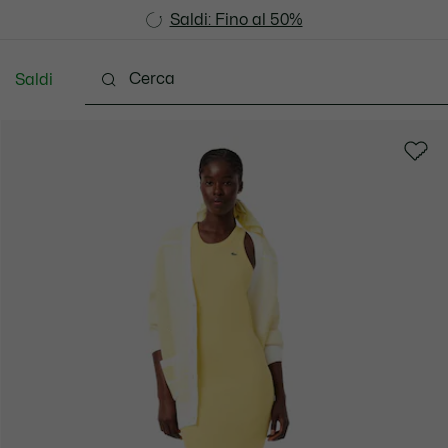
Saldi: Fino al 50%
Saldi: Fino al 50%
Saldi
Scarpe
Pelletteria & Piccola Pelletteria
Accesso