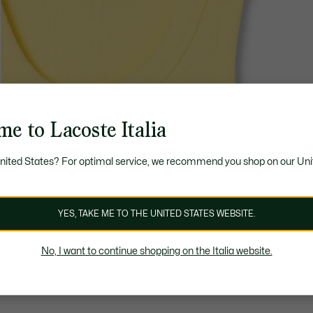
e to Lacoste Italia
United States? For optimal service, we recommend you shop on our Uni
YES, TAKE ME TO THE UNITED STATES WEBSITE.
No, I want to continue shopping on the Italia website.