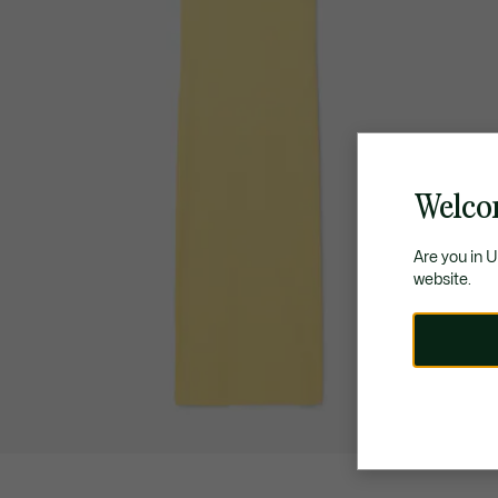
Welcom
Are you in 
website.