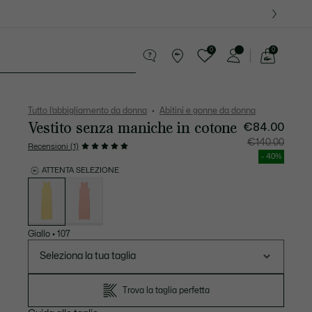
0
0
See
my
ri
Sport
Presentes do Crocodilo
shopping
bag
Tutto l’abbigliamento da donna
Abitini e gonne da donna
Vestito senza maniche in cotone
€84.00
Prezzo
Prezzo
€140.00
Recensioni (1)
dopo
originale
lo
prima
- 40%
sconto:
dello
€84.00
sconto:
ATTENTA SELEZIONE
€140.00
Elenco
delle
varianti
Giallo
•
107
Seleziona la tua taglia
Trova la taglia perfetta